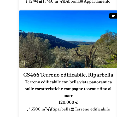
2
1
1
40 m²
Bibbona
Appartamento
CS466 Terreno edificabile, Riparbella
Terreno edificabile con bella vista panoramica
sulle caratteristiche campagne toscane fino al
mare
120.000 €
6500 m²
Riparbella
Terreno edificabile