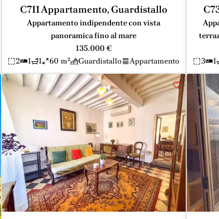
C711 Appartamento, Guardistallo
C73
Appartamento indipendente con vista
Appa
panoramica fino al mare
terra
135.000 €
2
1
1
60 m²
Guardistallo
Appartamento
3
1