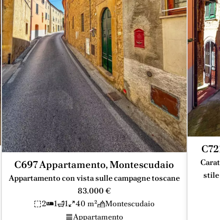
C72
Carat
C697 Appartamento, Montescudaio
stil
Appartamento con vista sulle campagne toscane
83.000 €
2
1
1
40 m²
Montescudaio
Appartamento