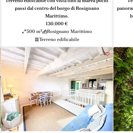
Terreno edificabile con vista fino al marea pochi
Te
passi dal centro del borgo di Rosignano
panoram
Marittimo.
b
130.000 €
500 m²
Rosignano Marittimo
Terreno edificabile