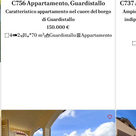
C756 Appartamento, Guardistallo
C737 
Caratteristico appartamento nel cuore del borgo
Ampio
di Guardistallo
indip
150.000 €
4
2
1
70 m²
Guardistallo
Appartamento