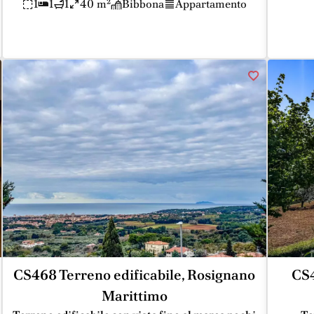
1
1
1
40 m²
Bibbona
Appartamento
CS468 Terreno edificabile, Rosignano
CS4
Marittimo