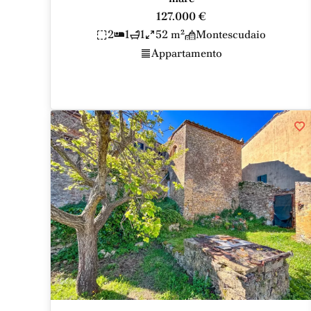
127.000 €
2
1
1
52 m²
Montescudaio
Appartamento