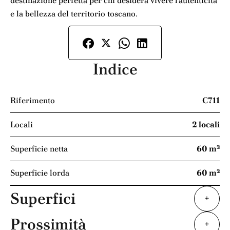
destinazione perfetta per chi desidera vivere l’autenticità
e la bellezza del territorio toscano.
Indice
Riferimento
C711
Locali
2 locali
Superficie netta
60 m²
Superficie lorda
60 m²
Superfici
+
Prossimità
+