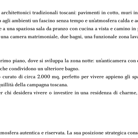
i architettonici tradizionali toscani: pavimenti in cotto, muri in
nano agli ambienti un fascino senza tempo e un’atmosfera calda e a
e a una spaziosa sala da pranzo con cucina a vista e camino in p
una camera matrimoniale, due bagni, una funzionale zona lava
 primo piano, dove si sviluppa la zona notte: un’anticamera 
 che condividono un ulteriore bagno.
o curato di circa 2.000 mq, perfetto per vivere appieno gli spa
nquillità della campagna toscana.
 chi desidera vivere o investire in una residenza di charme,
’atmosfera autentica e riservata. La sua posizione strategica co