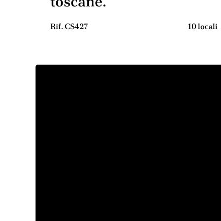
toscane.
Rif. CS427
10 locali