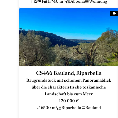
2
1
1
40 m²
Bibbona
Wohnung
CS466 Bauland, Riparbella
Baugrundstück mit schönem Panoramablick
über die charakteristische toskanische
Landschaft bis zum Meer
120.000 €
6500 m²
Riparbella
Bauland