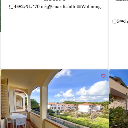
4
2
1
70 m²
Guardistallo
Wohnung
5
3