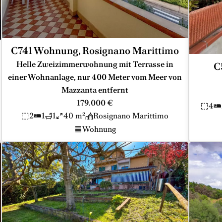
C741 Wohnung, Rosignano Marittimo
Helle Zweizimmerwohnung mit Terrasse in
C
einer Wohnanlage, nur 400 Meter vom Meer von
Mazzanta entfernt
179.000 €
4
2
1
1
40 m²
Rosignano Marittimo
Wohnung