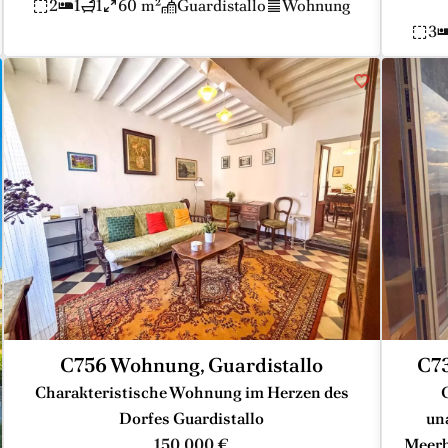
2
1
1
60 m²
Guardistallo
Wohnung
3
C756 Wohnung, Guardistallo
C73
Charakteristische Wohnung im Herzen des
Dorfes Guardistallo
un
150.000 €
Meerb