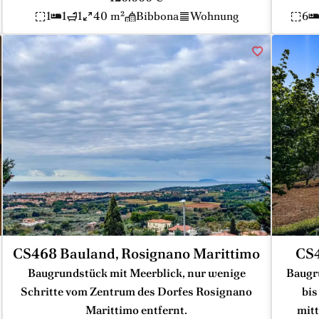
1
1
1
40 m²
Bibbona
Wohnung
6
CS468 Bauland, Rosignano Marittimo
CS4
Baugrundstück mit Meerblick, nur wenige
Baugr
Schritte vom Zentrum des Dorfes Rosignano
bis
Marittimo entfernt.
mitt