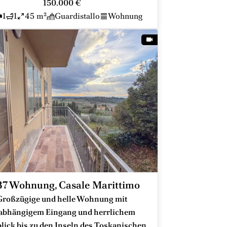
150.000 €
1
1
45 m²
Guardistallo
Wohnung
7 Wohnung, Casale Marittimo
Großzügige und helle Wohnung mit
abhängigem Eingang und herrlichem
lick bis zu den Inseln des Toskanischen