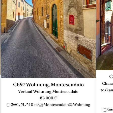
C
Chara
C697 Wohnung, Montescudaio
toskan
Verkauf Wohnung Montescudaio
83.000 €
2
1
1
40 m²
Montescudaio
Wohnung
3