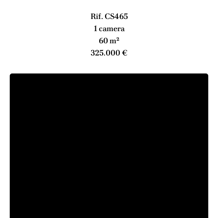
Rif. CS465
1 camera
60 m²
325.000 €