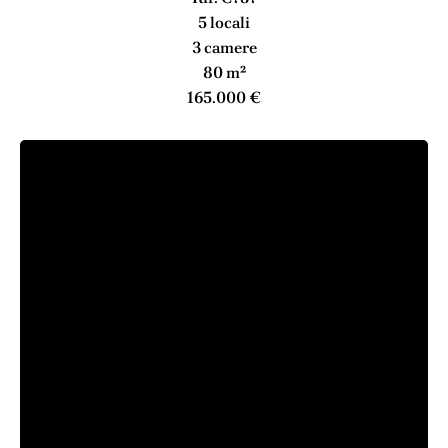
5 locali
3 camere
80 m²
165.000 €