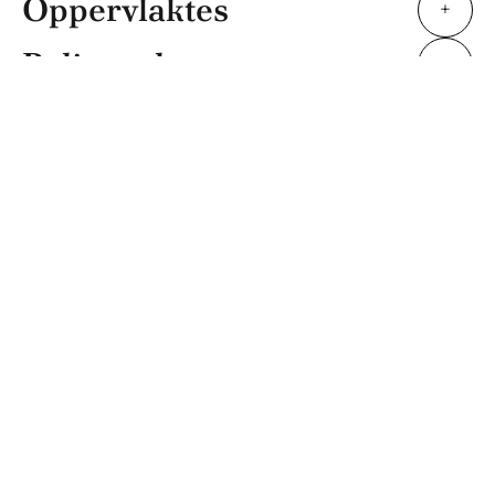
Oppervlaktes
+
Beliggenhet
+
Tjenester
+
Energieffektivitet
+
+
−