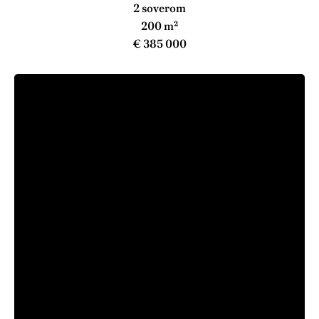
2 soverom
200 m²
€ 385 000