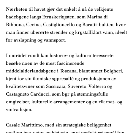
Nærheten til havet gjør det enkelt å nå de velkjente
badebyene langs Etruskerkysten, som Marina di
Bibbona, Cecina, Castiglioncello og Baratti-bukten, hvor
man finner uberørte strender og krystallklart vann, ideelt
for avslapning og vannsport.
I området rundt kan historie- og kulturinteresserte
besøke noen av de mest fascinerende
middelalderlandsbyene i Toscana, blant annet Bolgheri,
kjent for sin ikoniske sypresallé og produksjonen av
kvalitetsviner som Sassicaia, Suvereto, Volterra og
Castagneto Carducci, som byr på stemningsfulle
omgivelser, kulturelle arrangementer og en rik mat- og
vintradisjon.
Casale Marittimo, med sin strategiske beliggenhet
mellom hav, natur og historie, er et perfekt reisemål for