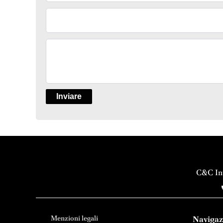
Vendita
Inviare
C&C Int
Menzioni legali
Navigaz