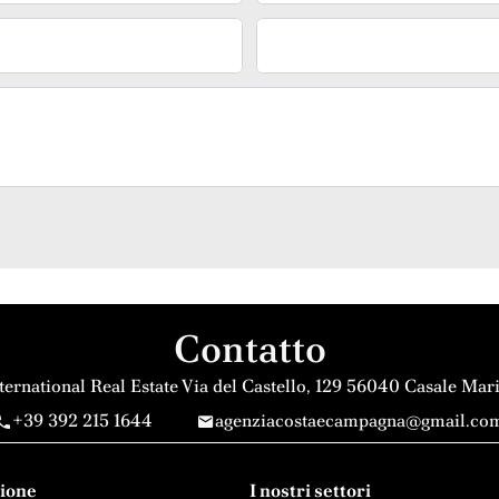
Tipo
Contatto
ernational Real Estate
Via del Castello, 129
56040
Casale Marit
+39 392 215 1644
agenziacostaecampagna@gmail.co
ione
I nostri settori