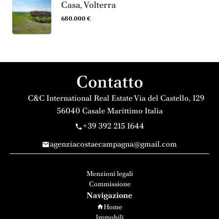
Casa, Volterra
680.000 €
Contatto
C&C International Real Estate
Via del Castello, 129
56040
Casale Marittimo Italia
+39 392 215 1644
agenziacostaecampagna@gmail.com
Menzioni legali
Commissione
Navigazione
Home
Immobili