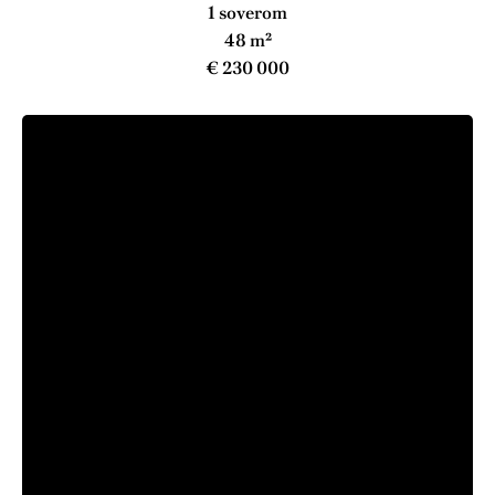
1 soverom
48 m²
€ 230 000