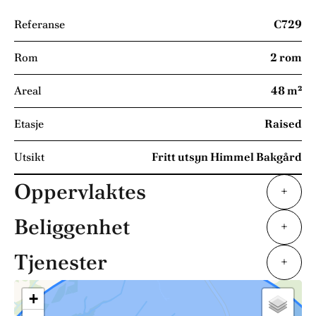
Referanse
C729
Rom
2 rom
Areal
48 m²
Etasje
Raised
Utsikt
Fritt utsyn Himmel Bakgård
Oppervlaktes
+
Beliggenhet
+
Tjenester
+
+