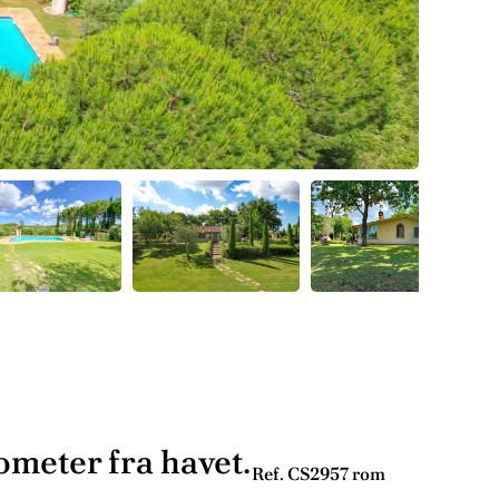
meter fra havet.
Ref. CS295
7 rom