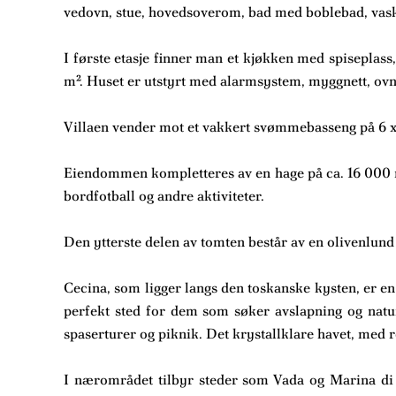
vedovn, stue, hovedsoverom, bad med boblebad, vaske
I første etasje finner man et kjøkken med spiseplass
m². Huset er utstyrt med alarmsystem, myggnett, ovn 
Villaen vender mot et vakkert svømmebasseng på 6 
Eiendommen kompletteres av en hage på ca. 16 000 m
bordfotball og andre aktiviteter.
Den ytterste delen av tomten består av en olivenlun
Cecina, som ligger langs den toskanske kysten, er en
perfekt sted for dem som søker avslapning og natur
spaserturer og piknik. Det krystallklare havet, med r
I nærområdet tilbyr steder som Vada og Marina di Bi