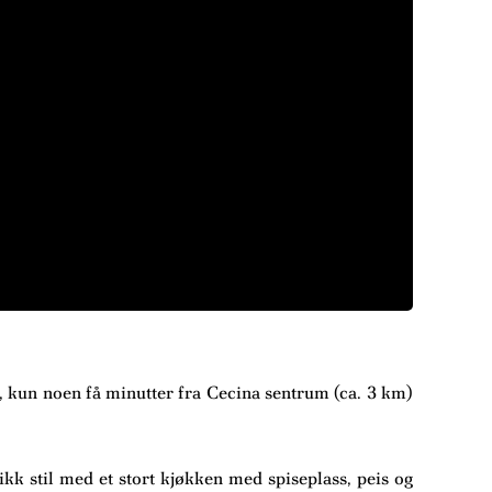
n, kun noen få minutter fra Cecina sentrum (ca. 3 km)
kk stil med et stort kjøkken med spiseplass, peis og