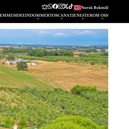
Norsk Bokmål
EMMESIDE
EINDOMMER
TOSCANA
TJENESTER
OM OSS