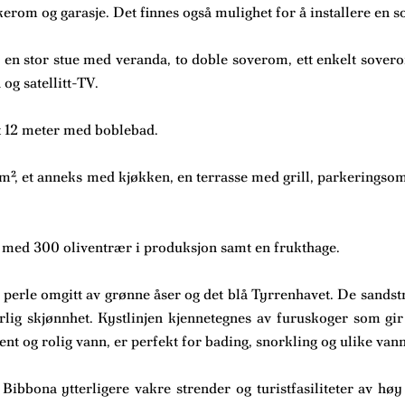
rom og garasje. Det finnes også mulighet for å installere en s
, en stor stue med veranda, to doble soverom, ett enkelt sovero
og satellitt-TV.
x 12 meter med boblebad.
², et anneks med kjøkken, en terrasse med grill, parkeringsom
d med 300 oliventrær i produksjon samt en frukthage.
 perle omgitt av grønne åser og det blå Tyrrenhavet. De sandstr
lig skjønnhet. Kystlinjen kjennetegnes av furuskoger som gir 
ent og rolig vann, er perfekt for bading, snorkling og ulike van
bbona ytterligere vakre strender og turistfasiliteter av høy 