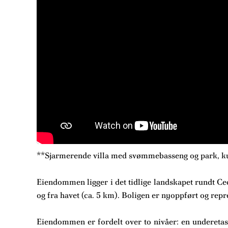
**Sjarmerende villa med svømmebasseng og park, kun
Eiendommen ligger i det tidlige landskapet rundt Cec
og fra havet (ca. 5 km). Boligen er nyoppført og repr
Eiendommen er fordelt over to nivåer: en underetasj