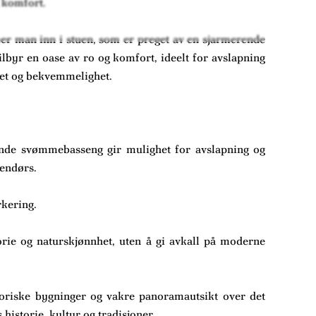
g komfort.
mer man inn i stuen, som er preget av en sjarmerende
lbyr en oase av ro og komfort, ideelt for avslapning
tet og bekvemmelighet.
dende svømmebasseng gir mulighet for avslapning og
tendørs.
rkering.
orie og naturskjønnhet, uten å gi avkall på moderne
toriske bygninger og vakre panoramautsikt over det
istorie, kultur og tradisjoner.