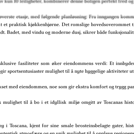
 av kun 10 leiligheter, kombinerer denne boligen perfekt fred o
 øverste etasje, med følgende planløsning: Fra inngangen kom
t et praktisk kjøkkenhjørne. Det romslige hovedsoverommet ti
ndt. Badet, med vindu og moderne dusj, sikrer både funksjonali
eksklusive fasiliteter som øker eiendommens verdi: Et innby
 sportsentusiaster mulighet til å nyte hyggelige aktiviteter u
plekset med eiendommen, noe som gir ekstra komfort og trygg pa
ulighet til å bo i et idyllisk miljø omgitt av Toscanas hist
 i Toscana, kjent for sine smale brosteinsbelagte gater, his
tentisk atmosfære og en unik mulighet til å oppleve regionens h