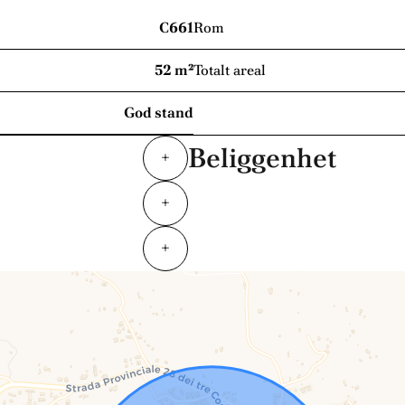
C661
Rom
52 m²
Totalt areal
God stand
Beliggenhet
+
+
+