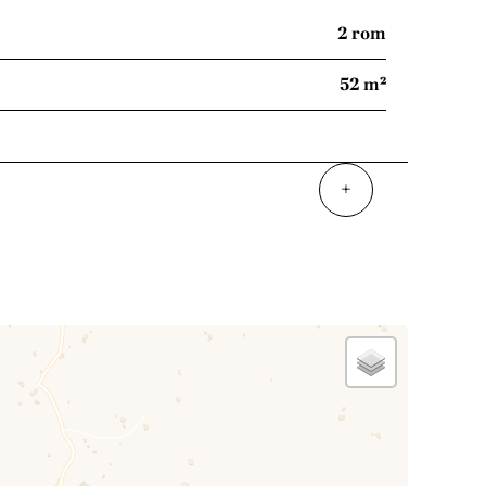
2 rom
52 m²
+